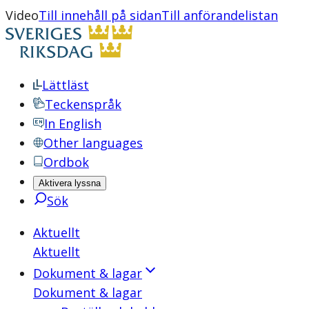
Video
Till innehåll på sidan
Till anförandelistan
Lättläst
Teckenspråk
In English
Other languages
Ordbok
Aktivera lyssna
Sök
Aktuellt
Aktuellt
Dokument & lagar
Dokument & lagar