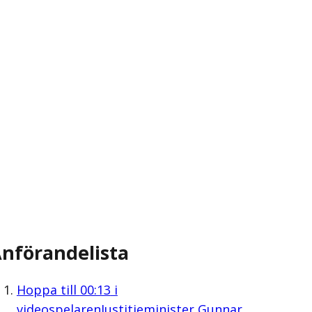
nförandelista
Hoppa till
00:13
i
videospelaren
Justitieminister Gunnar