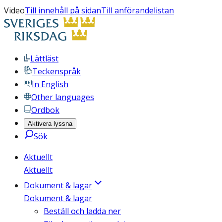
Video
Till innehåll på sidan
Till anförandelistan
Lättläst
Teckenspråk
In English
Other languages
Ordbok
Aktivera lyssna
Sök
Aktuellt
Aktuellt
Dokument & lagar
Dokument & lagar
Beställ och ladda ner