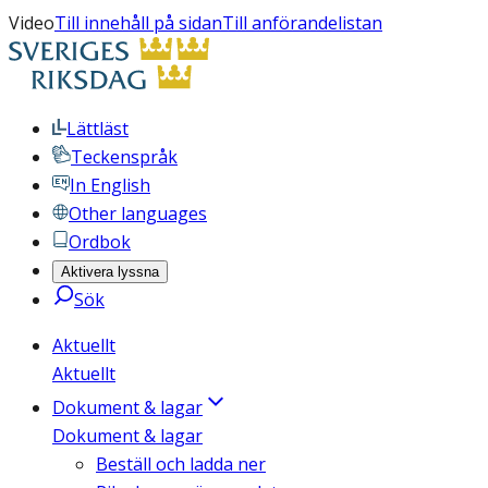
Video
Till innehåll på sidan
Till anförandelistan
Lättläst
Teckenspråk
In English
Other languages
Ordbok
Aktivera lyssna
Sök
Aktuellt
Aktuellt
Dokument & lagar
Dokument & lagar
Beställ och ladda ner