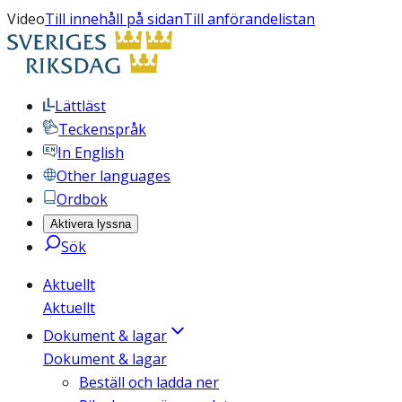
Video
Till innehåll på sidan
Till anförandelistan
Lättläst
Teckenspråk
In English
Other languages
Ordbok
Aktivera lyssna
Sök
Aktuellt
Aktuellt
Dokument & lagar
Dokument & lagar
Beställ och ladda ner