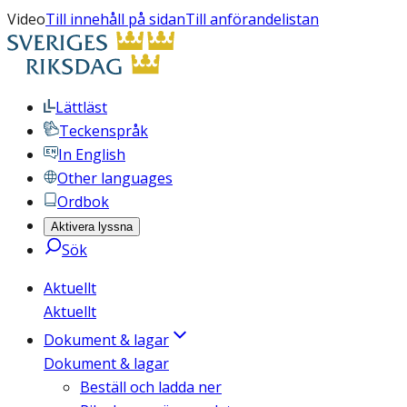
Video
Till innehåll på sidan
Till anförandelistan
Lättläst
Teckenspråk
In English
Other languages
Ordbok
Aktivera lyssna
Sök
Aktuellt
Aktuellt
Dokument & lagar
Dokument & lagar
Beställ och ladda ner