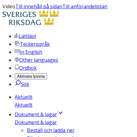
Video
Till innehåll på sidan
Till anförandelistan
Lättläst
Teckenspråk
In English
Other languages
Ordbok
Aktivera lyssna
Sök
Aktuellt
Aktuellt
Dokument & lagar
Dokument & lagar
Beställ och ladda ner