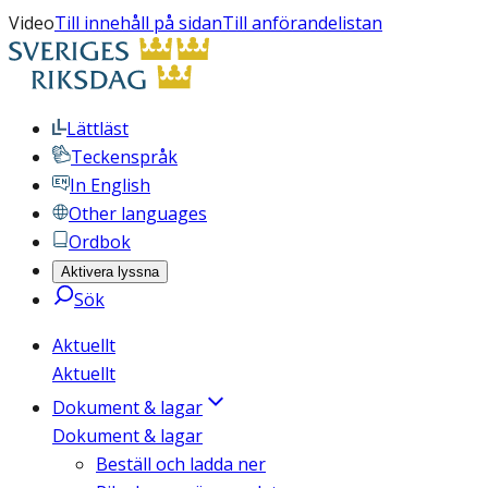
Video
Till innehåll på sidan
Till anförandelistan
Lättläst
Teckenspråk
In English
Other languages
Ordbok
Aktivera lyssna
Sök
Aktuellt
Aktuellt
Dokument & lagar
Dokument & lagar
Beställ och ladda ner