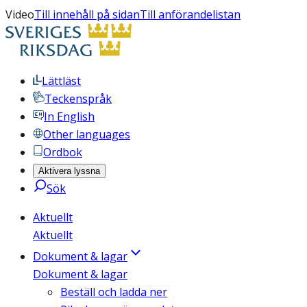
Video
Till innehåll på sidan
Till anförandelistan
Lättläst
Teckenspråk
In English
Other languages
Ordbok
Aktivera lyssna
Sök
Aktuellt
Aktuellt
Dokument & lagar
Dokument & lagar
Beställ och ladda ner