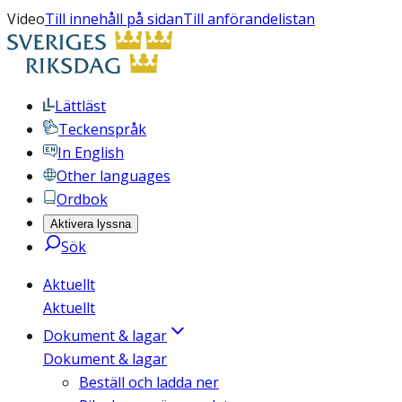
Video
Till innehåll på sidan
Till anförandelistan
Lättläst
Teckenspråk
In English
Other languages
Ordbok
Aktivera lyssna
Sök
Aktuellt
Aktuellt
Dokument & lagar
Dokument & lagar
Beställ och ladda ner