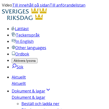
Video
Till innehåll på sidan
Till anförandelistan
Lättläst
Teckenspråk
In English
Other languages
Ordbok
Aktivera lyssna
Sök
Aktuellt
Aktuellt
Dokument & lagar
Dokument & lagar
Beställ och ladda ner