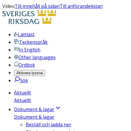
Video
Till innehåll på sidan
Till anförandelistan
Lättläst
Teckenspråk
In English
Other languages
Ordbok
Aktivera lyssna
Sök
Aktuellt
Aktuellt
Dokument & lagar
Dokument & lagar
Beställ och ladda ner