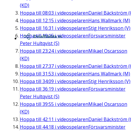
(KD)
Hoppa till
08:03
i videospelaren
Daniel Bäckström (
Hoppa till
12:15
i videospelaren
Hans Wallmark (M)
Hoppa till
16:31
i videospelaren
Stig Henriksson (V)
Hoppa till
19:15
i videospelaren
Försvarsminister
Dela/Bädda in
Peter Hultqvist (S)
Hoppa till
23:24
i videospelaren
Mikael Oscarsson
(KD)
Hoppa till
27:37
i videospelaren
Daniel Bäckström (
Hoppa till
31:53
i videospelaren
Hans Wallmark (M)
Hoppa till
34:09
i videospelaren
Stig Henriksson (V)
Hoppa till
36:19
i videospelaren
Försvarsminister
Peter Hultqvist (S)
Hoppa till
39:55
i videospelaren
Mikael Oscarsson
(KD)
Hoppa till
42:11
i videospelaren
Daniel Bäckström (
Hoppa till
44:18
i videospelaren
Försvarsminister