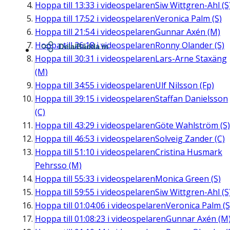
Hoppa till
13:33
i videospelaren
Siw Wittgren-Ahl (S
Hoppa till
17:52
i videospelaren
Veronica Palm (S)
Hoppa till
21:54
i videospelaren
Gunnar Axén (M)
Hoppa till
26:18
i videospelaren
Ronny Olander (S)
Dela/Bädda in
Hoppa till
30:31
i videospelaren
Lars-Arne Staxäng
(M)
Hoppa till
34:55
i videospelaren
Ulf Nilsson (Fp)
Hoppa till
39:15
i videospelaren
Staffan Danielsson
(C)
Hoppa till
43:29
i videospelaren
Göte Wahlström (S)
Hoppa till
46:53
i videospelaren
Solveig Zander (C)
Hoppa till
51:10
i videospelaren
Cristina Husmark
Pehrsso (M)
Hoppa till
55:33
i videospelaren
Monica Green (S)
Hoppa till
59:55
i videospelaren
Siw Wittgren-Ahl (S
Hoppa till
01:04:06
i videospelaren
Veronica Palm (S
Hoppa till
01:08:23
i videospelaren
Gunnar Axén (M