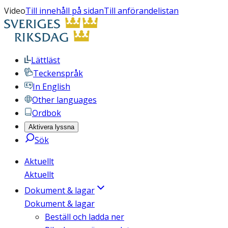
Video
Till innehåll på sidan
Till anförandelistan
Lättläst
Teckenspråk
In English
Other languages
Ordbok
Aktivera lyssna
Sök
Aktuellt
Aktuellt
Dokument & lagar
Dokument & lagar
Beställ och ladda ner