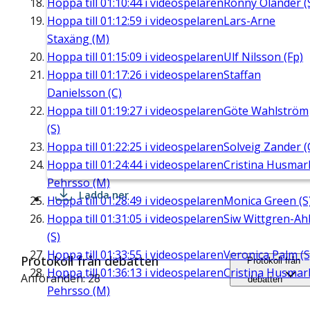
Hoppa till
01:10:44
i videospelaren
Ronny Olander (
Hoppa till
01:12:59
i videospelaren
Lars-Arne
Staxäng (M)
Hoppa till
01:15:09
i videospelaren
Ulf Nilsson (Fp)
Hoppa till
01:17:26
i videospelaren
Staffan
Danielsson (C)
Hoppa till
01:19:27
i videospelaren
Göte Wahlström
(S)
Hoppa till
01:22:25
i videospelaren
Solveig Zander (
Hoppa till
01:24:44
i videospelaren
Cristina Husmar
Pehrsso (M)
Ladda ner
Hoppa till
01:28:49
i videospelaren
Monica Green (S
Hoppa till
01:31:05
i videospelaren
Siw Wittgren-Ah
(S)
Hoppa till
01:33:55
i videospelaren
Veronica Palm (S
Protokoll från debatten
Protokoll från
Hoppa till
01:36:13
i videospelaren
Cristina Husmar
Anföranden: 28
debatten
Pehrsso (M)