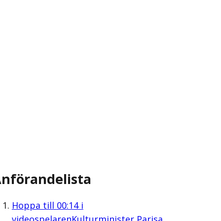
nförandelista
Hoppa till
00:14
i
videospelaren
Kulturminister Parisa