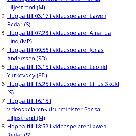
Liljestrand (M)
Hoppa till
03:17
i videospelaren
Lawen
Redar (S)
Hoppa till
07:28
i videospelaren
Amanda
Lind (MP)
Hoppa till
09:56
i videospelaren
Jonas
Andersson (SD)
Hoppa till
13:15
i videospelaren
Leonid
Yurkovskiy (SD)
Hoppa till
15:25
i videospelaren
Linus Sköld
(S)
Hoppa till
16:15
i
videospelaren
Kulturminister Parisa
Liljestrand (M)
Hoppa till
18:52
i videospelaren
Lawen
Redar (S)