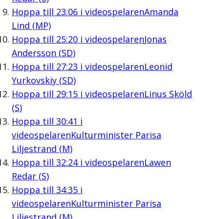
Hoppa till
23:06
i videospelaren
Amanda
Lind (MP)
Hoppa till
25:20
i videospelaren
Jonas
Andersson (SD)
Hoppa till
27:23
i videospelaren
Leonid
Yurkovskiy (SD)
Hoppa till
29:15
i videospelaren
Linus Sköld
(S)
Hoppa till
30:41
i
videospelaren
Kulturminister Parisa
Liljestrand (M)
Hoppa till
32:24
i videospelaren
Lawen
Redar (S)
Hoppa till
34:35
i
videospelaren
Kulturminister Parisa
Liljestrand (M)