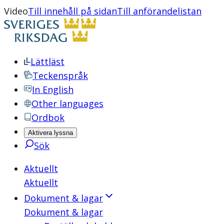
Video
Till innehåll på sidan
Till anförandelistan
Lättläst
Teckenspråk
In English
Other languages
Ordbok
Aktivera lyssna
Sök
Aktuellt
Aktuellt
Dokument & lagar
Dokument & lagar