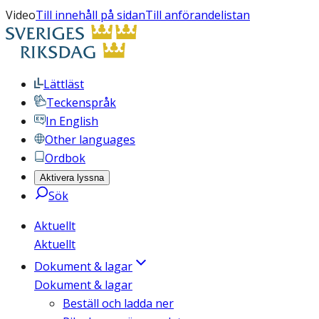
Video
Till innehåll på sidan
Till anförandelistan
Lättläst
Teckenspråk
In English
Other languages
Ordbok
Aktivera lyssna
Sök
Aktuellt
Aktuellt
Dokument & lagar
Dokument & lagar
Beställ och ladda ner