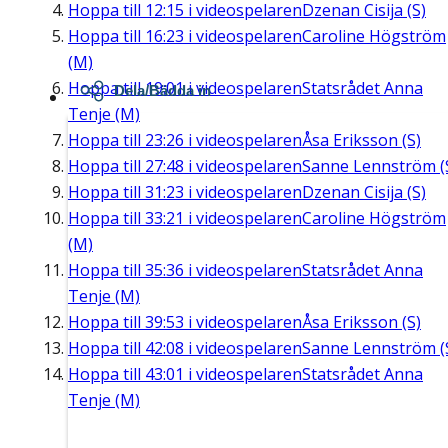
Hoppa till
12:15
i videospelaren
Dzenan Cisija (S)
Hoppa till
16:23
i videospelaren
Caroline Högström
(M)
Hoppa till
19:01
i videospelaren
Statsrådet Anna
Dela/Bädda in
Tenje (M)
Hoppa till
23:26
i videospelaren
Åsa Eriksson (S)
Hoppa till
27:48
i videospelaren
Sanne Lennström (
Hoppa till
31:23
i videospelaren
Dzenan Cisija (S)
Hoppa till
33:21
i videospelaren
Caroline Högström
(M)
Hoppa till
35:36
i videospelaren
Statsrådet Anna
Tenje (M)
Hoppa till
39:53
i videospelaren
Åsa Eriksson (S)
Hoppa till
42:08
i videospelaren
Sanne Lennström (
Hoppa till
43:01
i videospelaren
Statsrådet Anna
Tenje (M)