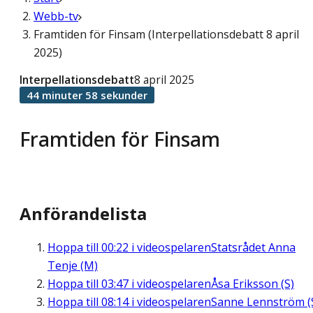
Webb-tv
Framtiden för Finsam (Interpellationsdebatt 8 april
2025)
Interpellationsdebatt
8 april 2025
44 minuter 58 sekunder
Framtiden för Finsam
Anförandelista
Hoppa till
00:22
i videospelaren
Statsrådet Anna
Tenje (M)
Hoppa till
03:47
i videospelaren
Åsa Eriksson (S)
Hoppa till
08:14
i videospelaren
Sanne Lennström (