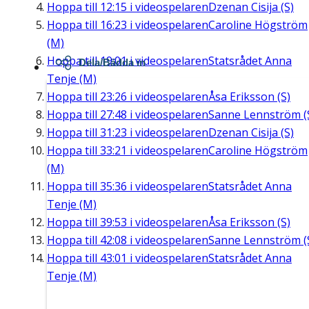
Hoppa till
12:15
i videospelaren
Dzenan Cisija (S)
Hoppa till
16:23
i videospelaren
Caroline Högström
(M)
Hoppa till
19:01
i videospelaren
Statsrådet Anna
Dela/Bädda in
Tenje (M)
Hoppa till
23:26
i videospelaren
Åsa Eriksson (S)
Hoppa till
27:48
i videospelaren
Sanne Lennström (
Hoppa till
31:23
i videospelaren
Dzenan Cisija (S)
Hoppa till
33:21
i videospelaren
Caroline Högström
(M)
Hoppa till
35:36
i videospelaren
Statsrådet Anna
Tenje (M)
Hoppa till
39:53
i videospelaren
Åsa Eriksson (S)
Hoppa till
42:08
i videospelaren
Sanne Lennström (
Hoppa till
43:01
i videospelaren
Statsrådet Anna
Tenje (M)