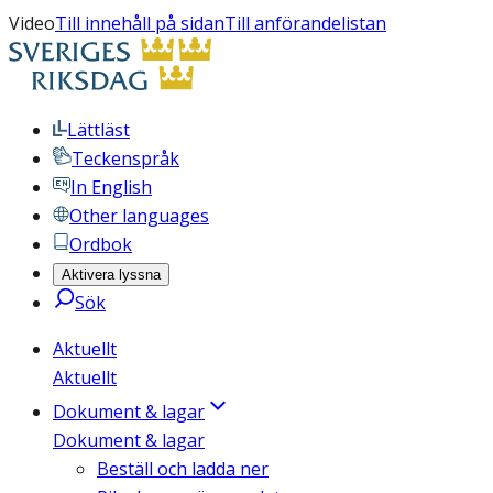
Video
Till innehåll på sidan
Till anförandelistan
Lättläst
Teckenspråk
In English
Other languages
Ordbok
Aktivera lyssna
Sök
Aktuellt
Aktuellt
Dokument & lagar
Dokument & lagar
Beställ och ladda ner