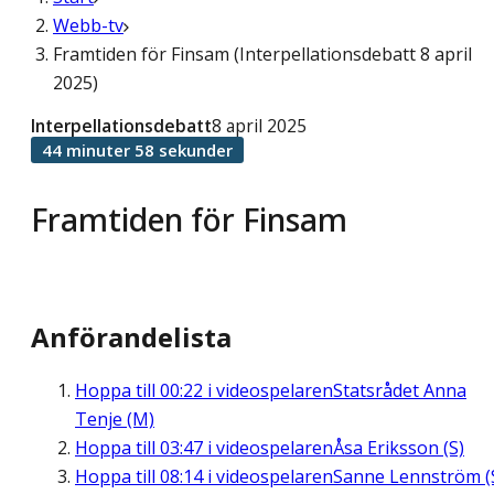
Webb-tv
Framtiden för Finsam (Interpellationsdebatt 8 april
2025)
Interpellationsdebatt
8 april 2025
44 minuter 58 sekunder
Framtiden för Finsam
Anförandelista
Hoppa till
00:22
i videospelaren
Statsrådet Anna
Tenje (M)
Hoppa till
03:47
i videospelaren
Åsa Eriksson (S)
Hoppa till
08:14
i videospelaren
Sanne Lennström (