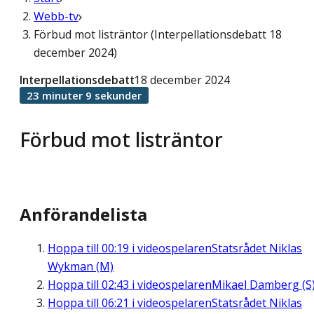
Webb-tv
Förbud mot listräntor (Interpellationsdebatt 18
december 2024)
Interpellationsdebatt
18 december 2024
23 minuter 9 sekunder
Förbud mot listräntor
Anförandelista
Hoppa till
00:19
i videospelaren
Statsrådet Niklas
Wykman (M)
Hoppa till
02:43
i videospelaren
Mikael Damberg (S
Hoppa till
06:21
i videospelaren
Statsrådet Niklas