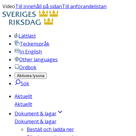
Video
Till innehåll på sidan
Till anförandelistan
Lättläst
Teckenspråk
In English
Other languages
Ordbok
Aktivera lyssna
Sök
Aktuellt
Aktuellt
Dokument & lagar
Dokument & lagar
Beställ och ladda ner