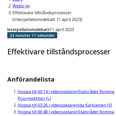
Webb-tv
Effektivare tillståndsprocesser
(Interpellationsdebatt 11 april 2023)
Interpellationsdebatt
11 april 2023
23 minuter 11 sekunder
Effektivare tillståndsprocesser
Anförandelista
Hoppa till
00:14
i videospelaren
Statsrådet Romina
Pourmokhtari (L)
Hoppa till
03:26
i videospelaren
Ida Karkiainen (S)
Hoppa till
06:48
i videospelaren
Statsrådet Romina