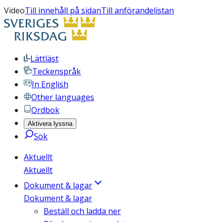
Video
Till innehåll på sidan
Till anförandelistan
Lättläst
Teckenspråk
In English
Other languages
Ordbok
Aktivera lyssna
Sök
Aktuellt
Aktuellt
Dokument & lagar
Dokument & lagar
Beställ och ladda ner