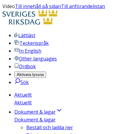
Video
Till innehåll på sidan
Till anförandelistan
Lättläst
Teckenspråk
In English
Other languages
Ordbok
Aktivera lyssna
Sök
Aktuellt
Aktuellt
Dokument & lagar
Dokument & lagar
Beställ och ladda ner