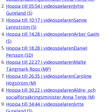
Hoppa till
05:54
i videospelaren
Jytte
Guteland (S)
Hoppa till
10:17
i videospelaren
Sanne
Lennström (S)
Hoppa till
14:28
i videospelaren
Arber Gashi
(S)
Hoppa till
18:28
i videospelaren
Daniel
Persson (SD)
Hoppa till
22:27
i videospelaren
Malte
Tängmark Roos (MP)
Hoppa till
26:35
i videospelaren
Caroline
Högström (M)
Hoppa till
30:22
i videospelaren
Äldre- och
socialförsäkringsminister Anna Tenje (M)
Hoppa till
34:44
i videospelaren
Jytte
Guteland (S)