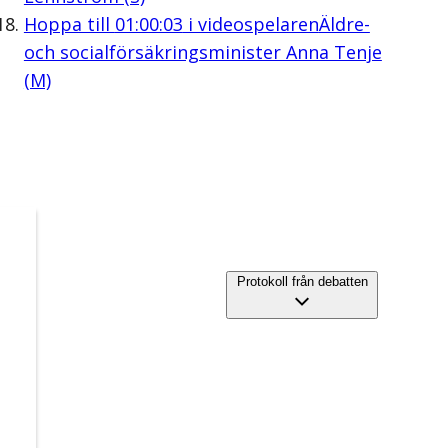
Hoppa till
01:00:03
i videospelaren
Äldre-
och socialförsäkringsminister Anna Tenje
(M)
Protokoll från debatten