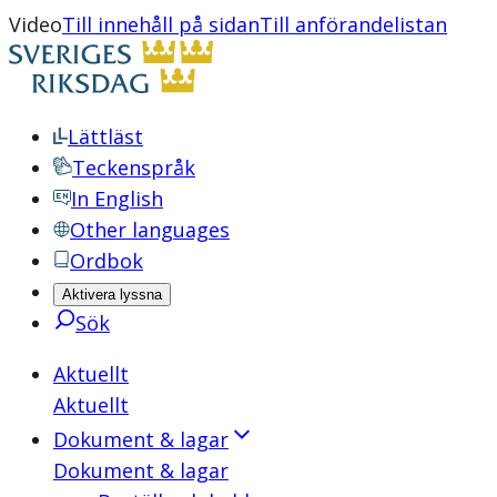
Video
Till innehåll på sidan
Till anförandelistan
Lättläst
Teckenspråk
In English
Other languages
Ordbok
Aktivera lyssna
Sök
Aktuellt
Aktuellt
Dokument & lagar
Dokument & lagar