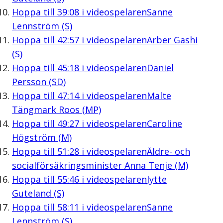
Hoppa till
39:08
i videospelaren
Sanne
Lennström (S)
Hoppa till
42:57
i videospelaren
Arber Gashi
(S)
Hoppa till
45:18
i videospelaren
Daniel
Persson (SD)
Hoppa till
47:14
i videospelaren
Malte
Tängmark Roos (MP)
Hoppa till
49:27
i videospelaren
Caroline
Högström (M)
Hoppa till
51:28
i videospelaren
Äldre- och
socialförsäkringsminister Anna Tenje (M)
Hoppa till
55:46
i videospelaren
Jytte
Guteland (S)
Hoppa till
58:11
i videospelaren
Sanne
Lennström (S)