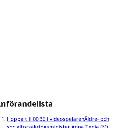
nförandelista
Hoppa till
00:36
i videospelaren
Äldre- och
socialförsäkringsminister Anna Tenje (M)