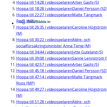
Hoppa till
14:28
i videospelaren
Arber Gashi (S)
Hoppa till
18:28
i videospelaren
Daniel Persson (SD
Hoppa till
22:27
i videospelaren
Malte Tängmark
Roos (MP)
Dela/Bädda in
Hoppa till
26:35
i videospelaren
Caroline Högström
(M)
Hoppa till
30:22
i videospelaren
Äldre- och
socialförsäkringsminister Anna Tenje (M)
Hoppa till
34:44
i videospelaren
Jytte Guteland (S)
Hoppa till
39:08
i videospelaren
Sanne Lennström (
Hoppa till
42:57
i videospelaren
Arber Gashi (S)
Hoppa till
45:18
i videospelaren
Daniel Persson (SD
Hoppa till
47:14
i videospelaren
Malte Tängmark
Roos (MP)
Hoppa till
49:27
i videospelaren
Caroline Högström
(M)
Hoppa till
51:28
i videospelaren
Äldre- och