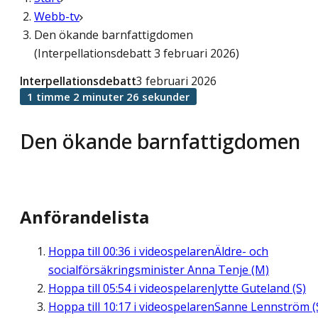
Webb-tv
Den ökande barnfattigdomen
(Interpellationsdebatt 3 februari 2026)
Interpellationsdebatt
3 februari 2026
1 timme 2 minuter 26 sekunder
Den ökande barnfattigdomen
Anförandelista
Hoppa till
00:36
i videospelaren
Äldre- och
socialförsäkringsminister Anna Tenje (M)
Hoppa till
05:54
i videospelaren
Jytte Guteland (S)
Hoppa till
10:17
i videospelaren
Sanne Lennström (