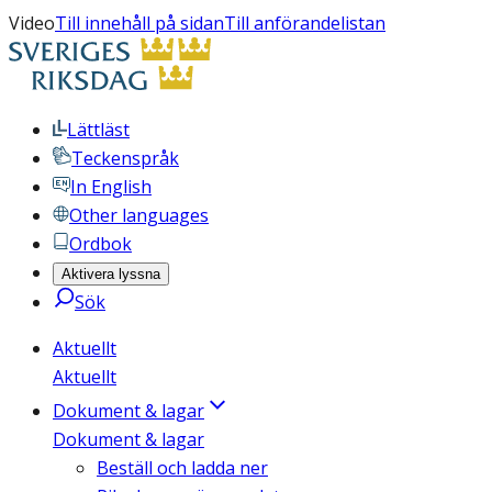
Video
Till innehåll på sidan
Till anförandelistan
Lättläst
Teckenspråk
In English
Other languages
Ordbok
Aktivera lyssna
Sök
Aktuellt
Aktuellt
Dokument & lagar
Dokument & lagar
Beställ och ladda ner