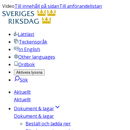
Video
Till innehåll på sidan
Till anförandelistan
Lättläst
Teckenspråk
In English
Other languages
Ordbok
Aktivera lyssna
Sök
Aktuellt
Aktuellt
Dokument & lagar
Dokument & lagar
Beställ och ladda ner