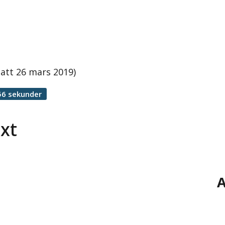
batt 26 mars 2019)
56 sekunder
äxt
A