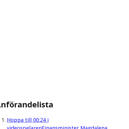
nförandelista
Hoppa till
00:24
i
videospelaren
Finansminister Magdalena