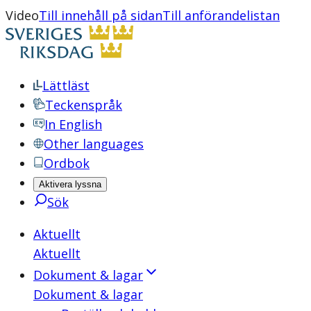
Video
Till innehåll på sidan
Till anförandelistan
Lättläst
Teckenspråk
In English
Other languages
Ordbok
Aktivera lyssna
Sök
Aktuellt
Aktuellt
Dokument & lagar
Dokument & lagar