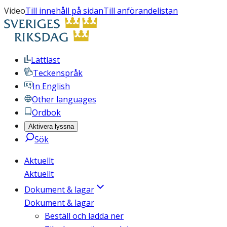
Video
Till innehåll på sidan
Till anförandelistan
Lättläst
Teckenspråk
In English
Other languages
Ordbok
Aktivera lyssna
Sök
Aktuellt
Aktuellt
Dokument & lagar
Dokument & lagar
Beställ och ladda ner