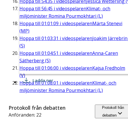
Hoppa till
54:35
i videospelaren
Jessica Wetterling (
Hoppa till
56:45
i videospelaren
Klimat- och
miljöminister Romina Pourmokhtari (L)
Hoppa till
01:01:09
i videospelaren
Märta Stenevi
(MP)
Hoppa till
01:03:31
i videospelaren
Joakim Järrebri
(S)
Hoppa till
01:04:51
i videospelaren
Anna-Caren
Sätherberg (S)
Hoppa till
01:06:00
i videospelaren
Kajsa Fredholm
(V)
Ladda ner
Hoppa till
01:08:01
i videospelaren
Klimat- och
miljöminister Romina Pourmokhtari (L)
Protokoll från debatten
Protokoll från
Anföranden: 22
debatten