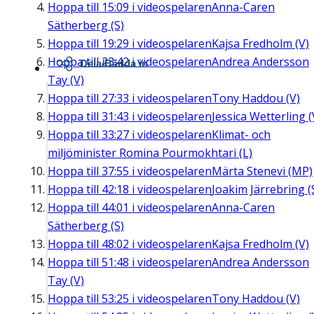
Hoppa till
15:09
i videospelaren
Anna-Caren
Sätherberg (S)
Hoppa till
19:29
i videospelaren
Kajsa Fredholm (V)
Hoppa till
23:42
i videospelaren
Andrea Andersson
Dela/Bädda in
Tay (V)
Hoppa till
27:33
i videospelaren
Tony Haddou (V)
Hoppa till
31:43
i videospelaren
Jessica Wetterling (
Hoppa till
33:27
i videospelaren
Klimat- och
miljöminister Romina Pourmokhtari (L)
Hoppa till
37:55
i videospelaren
Märta Stenevi (MP)
Hoppa till
42:18
i videospelaren
Joakim Järrebring (
Hoppa till
44:01
i videospelaren
Anna-Caren
Sätherberg (S)
Hoppa till
48:02
i videospelaren
Kajsa Fredholm (V)
Hoppa till
51:48
i videospelaren
Andrea Andersson
Tay (V)
Hoppa till
53:25
i videospelaren
Tony Haddou (V)