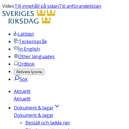
Video
Till innehåll på sidan
Till anförandelistan
Lättläst
Teckenspråk
In English
Other languages
Ordbok
Aktivera lyssna
Sök
Aktuellt
Aktuellt
Dokument & lagar
Dokument & lagar
Beställ och ladda ner