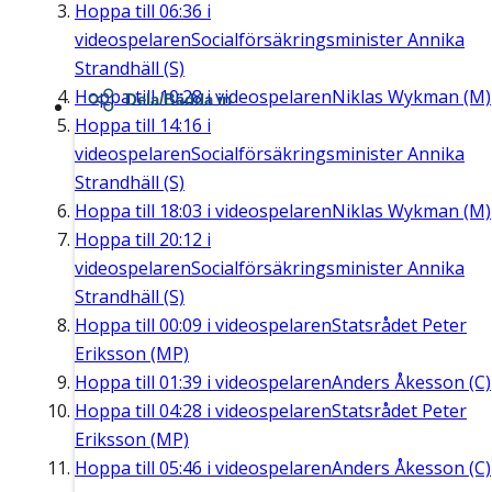
Hoppa till
06:36
i
videospelaren
Socialförsäkringsminister Annika
Strandhäll (S)
Hoppa till
10:28
i videospelaren
Niklas Wykman (M)
Dela/Bädda in
Hoppa till
14:16
i
videospelaren
Socialförsäkringsminister Annika
Strandhäll (S)
Hoppa till
18:03
i videospelaren
Niklas Wykman (M)
Hoppa till
20:12
i
videospelaren
Socialförsäkringsminister Annika
Strandhäll (S)
Hoppa till
00:09
i videospelaren
Statsrådet Peter
Eriksson (MP)
Hoppa till
01:39
i videospelaren
Anders Åkesson (C)
Hoppa till
04:28
i videospelaren
Statsrådet Peter
Eriksson (MP)
Hoppa till
05:46
i videospelaren
Anders Åkesson (C)