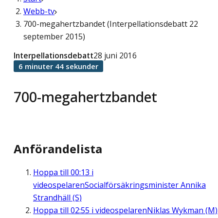
Webb-tv
700-megahertzbandet (Interpellationsdebatt 22
september 2015)
Interpellationsdebatt
28 juni 2016
6 minuter 44 sekunder
700-megahertzbandet
Anförandelista
Hoppa till
00:13
i
videospelaren
Socialförsäkringsminister Annika
Strandhäll (S)
Hoppa till
02:55
i videospelaren
Niklas Wykman (M)