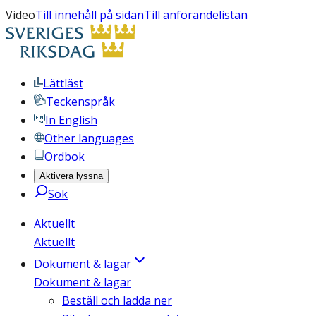
Video
Till innehåll på sidan
Till anförandelistan
Lättläst
Teckenspråk
In English
Other languages
Ordbok
Aktivera lyssna
Sök
Aktuellt
Aktuellt
Dokument & lagar
Dokument & lagar
Beställ och ladda ner