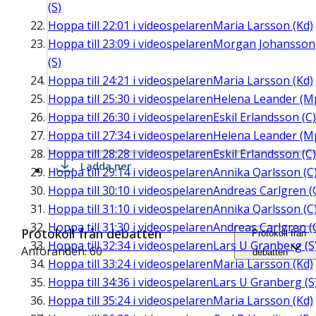
(S)
Hoppa till
22:01
i videospelaren
Maria Larsson (Kd)
Hoppa till
23:09
i videospelaren
Morgan Johansson
(S)
Hoppa till
24:21
i videospelaren
Maria Larsson (Kd)
Hoppa till
25:30
i videospelaren
Helena Leander (M
Hoppa till
26:30
i videospelaren
Eskil Erlandsson (C)
Hoppa till
27:34
i videospelaren
Helena Leander (M
Hoppa till
28:28
i videospelaren
Eskil Erlandsson (C)
Ladda ner
Hoppa till
29:14
i videospelaren
Annika Qarlsson (C
Hoppa till
30:10
i videospelaren
Andreas Carlgren (
Hoppa till
31:10
i videospelaren
Annika Qarlsson (C
Hoppa till
31:30
i videospelaren
Andreas Carlgren (
Protokoll från debatten
Protokoll från
Hoppa till
32:34
i videospelaren
Lars U Granberg (S
Anföranden: 60
debatten
Hoppa till
33:24
i videospelaren
Maria Larsson (Kd)
Hoppa till
34:36
i videospelaren
Lars U Granberg (S
Hoppa till
35:24
i videospelaren
Maria Larsson (Kd)