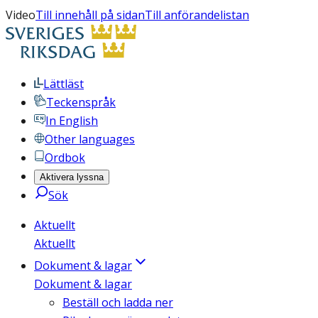
Video
Till innehåll på sidan
Till anförandelistan
Lättläst
Teckenspråk
In English
Other languages
Ordbok
Aktivera lyssna
Sök
Aktuellt
Aktuellt
Dokument & lagar
Dokument & lagar
Beställ och ladda ner