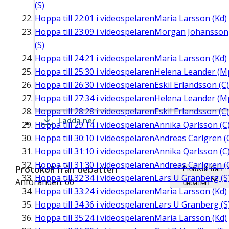
(S)
Hoppa till
22:01
i videospelaren
Maria Larsson (Kd)
Hoppa till
23:09
i videospelaren
Morgan Johansson
(S)
Hoppa till
24:21
i videospelaren
Maria Larsson (Kd)
Hoppa till
25:30
i videospelaren
Helena Leander (M
Hoppa till
26:30
i videospelaren
Eskil Erlandsson (C)
Hoppa till
27:34
i videospelaren
Helena Leander (M
Hoppa till
28:28
i videospelaren
Eskil Erlandsson (C)
Ladda ner
Hoppa till
29:14
i videospelaren
Annika Qarlsson (C
Hoppa till
30:10
i videospelaren
Andreas Carlgren (
Hoppa till
31:10
i videospelaren
Annika Qarlsson (C
Hoppa till
31:30
i videospelaren
Andreas Carlgren (
Protokoll från debatten
Protokoll från
Hoppa till
32:34
i videospelaren
Lars U Granberg (S
Anföranden: 60
debatten
Hoppa till
33:24
i videospelaren
Maria Larsson (Kd)
Hoppa till
34:36
i videospelaren
Lars U Granberg (S
Hoppa till
35:24
i videospelaren
Maria Larsson (Kd)