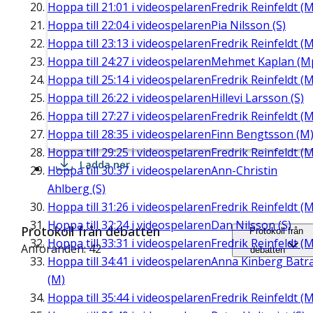
Hoppa till
21:01
i videospelaren
Fredrik Reinfeldt (M
Hoppa till
22:04
i videospelaren
Pia Nilsson (S)
Hoppa till
23:13
i videospelaren
Fredrik Reinfeldt (M
Hoppa till
24:27
i videospelaren
Mehmet Kaplan (M
Hoppa till
25:14
i videospelaren
Fredrik Reinfeldt (M
Hoppa till
26:22
i videospelaren
Hillevi Larsson (S)
Hoppa till
27:27
i videospelaren
Fredrik Reinfeldt (M
Hoppa till
28:35
i videospelaren
Finn Bengtsson (M
Hoppa till
29:25
i videospelaren
Fredrik Reinfeldt (M
Ladda ner
Hoppa till
30:37
i videospelaren
Ann-Christin
Ahlberg (S)
Hoppa till
31:26
i videospelaren
Fredrik Reinfeldt (M
Hoppa till
32:24
i videospelaren
Dan Nilsson (S)
Protokoll från debatten
Protokoll från
Hoppa till
33:31
i videospelaren
Fredrik Reinfeldt (M
Anföranden: 42
debatten
Hoppa till
34:41
i videospelaren
Anna Kinberg Batr
(M)
Hoppa till
35:44
i videospelaren
Fredrik Reinfeldt (M