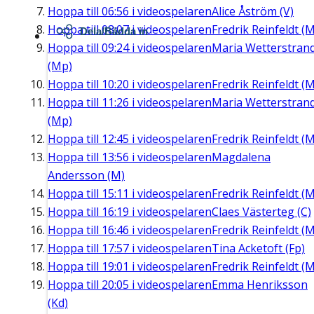
Hoppa till
06:56
i videospelaren
Alice Åström (V)
Hoppa till
08:07
i videospelaren
Fredrik Reinfeldt (M
Dela/Bädda in
Hoppa till
09:24
i videospelaren
Maria Wetterstran
(Mp)
Hoppa till
10:20
i videospelaren
Fredrik Reinfeldt (M
Hoppa till
11:26
i videospelaren
Maria Wetterstran
(Mp)
Hoppa till
12:45
i videospelaren
Fredrik Reinfeldt (M
Hoppa till
13:56
i videospelaren
Magdalena
Andersson (M)
Hoppa till
15:11
i videospelaren
Fredrik Reinfeldt (M
Hoppa till
16:19
i videospelaren
Claes Västerteg (C)
Hoppa till
16:46
i videospelaren
Fredrik Reinfeldt (M
Hoppa till
17:57
i videospelaren
Tina Acketoft (Fp)
Hoppa till
19:01
i videospelaren
Fredrik Reinfeldt (M
Hoppa till
20:05
i videospelaren
Emma Henriksson
(Kd)