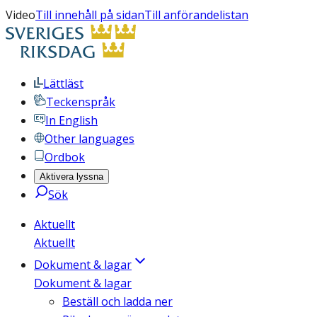
Video
Till innehåll på sidan
Till anförandelistan
Lättläst
Teckenspråk
In English
Other languages
Ordbok
Aktivera lyssna
Sök
Aktuellt
Aktuellt
Dokument & lagar
Dokument & lagar
Beställ och ladda ner