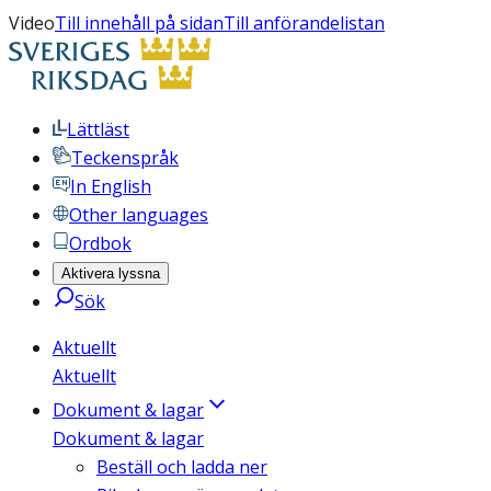
Video
Till innehåll på sidan
Till anförandelistan
Lättläst
Teckenspråk
In English
Other languages
Ordbok
Aktivera lyssna
Sök
Aktuellt
Aktuellt
Dokument & lagar
Dokument & lagar
Beställ och ladda ner