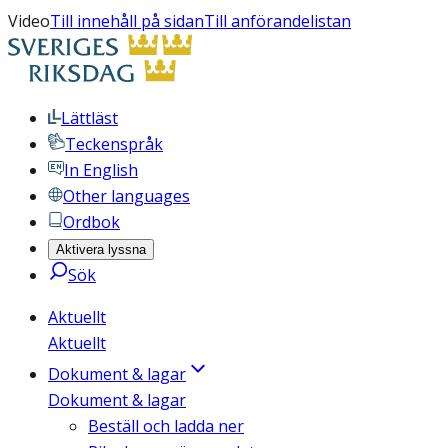
Video
Till innehåll på sidan
Till anförandelistan
Lättläst
Teckenspråk
In English
Other languages
Ordbok
Aktivera lyssna
Sök
Aktuellt
Aktuellt
Dokument & lagar
Dokument & lagar
Beställ och ladda ner