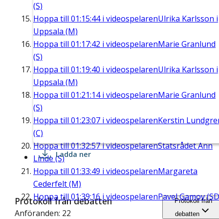
(S)
Hoppa till
01:15:44
i videospelaren
Ulrika Karlsson i
Uppsala (M)
Hoppa till
01:17:42
i videospelaren
Marie Granlund
(S)
Hoppa till
01:19:40
i videospelaren
Ulrika Karlsson i
Uppsala (M)
Hoppa till
01:21:14
i videospelaren
Marie Granlund
(S)
Hoppa till
01:23:07
i videospelaren
Kerstin Lundgre
(C)
Hoppa till
01:32:57
i videospelaren
Statsrådet Ann
Ladda ner
Linde (S)
Hoppa till
01:33:49
i videospelaren
Margareta
Cederfelt (M)
Hoppa till
01:39:16
i videospelaren
Pavel Gamov (SD
Protokoll från debatten
Protokoll från
Anföranden: 22
debatten