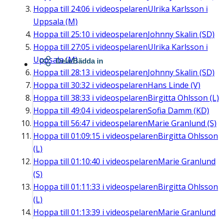
Hoppa till
24:06
i videospelaren
Ulrika Karlsson i
Uppsala (M)
Hoppa till
25:10
i videospelaren
Johnny Skalin (SD)
Hoppa till
27:05
i videospelaren
Ulrika Karlsson i
Uppsala (M)
Dela/Bädda in
Hoppa till
28:13
i videospelaren
Johnny Skalin (SD)
Hoppa till
30:32
i videospelaren
Hans Linde (V)
Hoppa till
38:33
i videospelaren
Birgitta Ohlsson (L)
Hoppa till
49:04
i videospelaren
Sofia Damm (KD)
Hoppa till
56:47
i videospelaren
Marie Granlund (S)
Hoppa till
01:09:15
i videospelaren
Birgitta Ohlsson
(L)
Hoppa till
01:10:40
i videospelaren
Marie Granlund
(S)
Hoppa till
01:11:33
i videospelaren
Birgitta Ohlsson
(L)
Hoppa till
01:13:39
i videospelaren
Marie Granlund