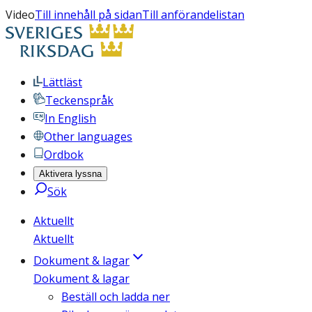
Video
Till innehåll på sidan
Till anförandelistan
Lättläst
Teckenspråk
In English
Other languages
Ordbok
Aktivera lyssna
Sök
Aktuellt
Aktuellt
Dokument & lagar
Dokument & lagar
Beställ och ladda ner