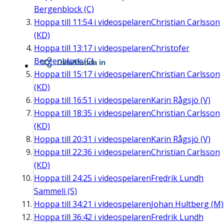
Bergenblock (C)
Hoppa till
11:54
i videospelaren
Christian Carlsson
(KD)
Hoppa till
13:17
i videospelaren
Christofer
Bergenblock (C)
Dela/Bädda in
Hoppa till
15:17
i videospelaren
Christian Carlsson
(KD)
Hoppa till
16:51
i videospelaren
Karin Rågsjö (V)
Hoppa till
18:35
i videospelaren
Christian Carlsson
(KD)
Hoppa till
20:31
i videospelaren
Karin Rågsjö (V)
Hoppa till
22:36
i videospelaren
Christian Carlsson
(KD)
Hoppa till
24:25
i videospelaren
Fredrik Lundh
Sammeli (S)
Hoppa till
34:21
i videospelaren
Johan Hultberg (M)
Hoppa till
36:42
i videospelaren
Fredrik Lundh