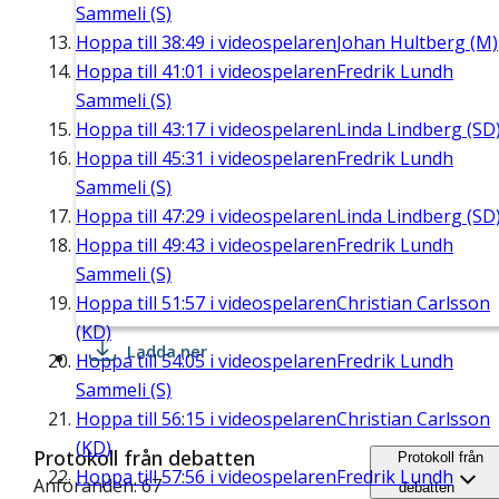
Sammeli (S)
Hoppa till
38:49
i videospelaren
Johan Hultberg (M)
Hoppa till
41:01
i videospelaren
Fredrik Lundh
Sammeli (S)
Hoppa till
43:17
i videospelaren
Linda Lindberg (SD
Hoppa till
45:31
i videospelaren
Fredrik Lundh
Sammeli (S)
Hoppa till
47:29
i videospelaren
Linda Lindberg (SD
Hoppa till
49:43
i videospelaren
Fredrik Lundh
Sammeli (S)
Hoppa till
51:57
i videospelaren
Christian Carlsson
(KD)
Ladda ner
Hoppa till
54:05
i videospelaren
Fredrik Lundh
Sammeli (S)
Hoppa till
56:15
i videospelaren
Christian Carlsson
(KD)
Protokoll från debatten
Protokoll från
Hoppa till
57:56
i videospelaren
Fredrik Lundh
Anföranden: 67
debatten