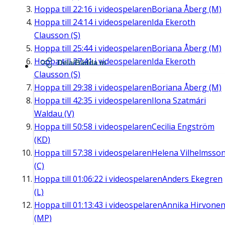
Hoppa till
22:16
i videospelaren
Boriana Åberg (M)
Hoppa till
24:14
i videospelaren
Ida Ekeroth
Clausson (S)
Hoppa till
25:44
i videospelaren
Boriana Åberg (M)
Hoppa till
27:41
i videospelaren
Ida Ekeroth
Dela/Bädda in
Clausson (S)
Hoppa till
29:38
i videospelaren
Boriana Åberg (M)
Hoppa till
42:35
i videospelaren
Ilona Szatmári
Waldau (V)
Hoppa till
50:58
i videospelaren
Cecilia Engström
(KD)
Hoppa till
57:38
i videospelaren
Helena Vilhelmsso
(C)
Hoppa till
01:06:22
i videospelaren
Anders Ekegren
(L)
Hoppa till
01:13:43
i videospelaren
Annika Hirvone
(MP)