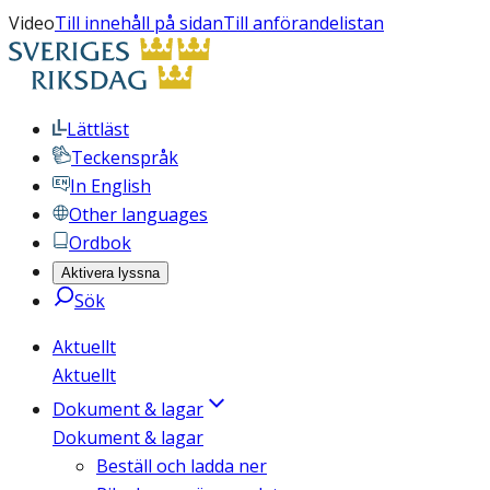
Video
Till innehåll på sidan
Till anförandelistan
Lättläst
Teckenspråk
In English
Other languages
Ordbok
Aktivera lyssna
Sök
Aktuellt
Aktuellt
Dokument & lagar
Dokument & lagar
Beställ och ladda ner