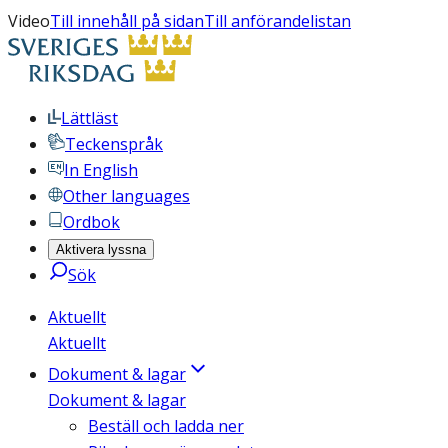
Video
Till innehåll på sidan
Till anförandelistan
Lättläst
Teckenspråk
In English
Other languages
Ordbok
Aktivera lyssna
Sök
Aktuellt
Aktuellt
Dokument & lagar
Dokument & lagar
Beställ och ladda ner