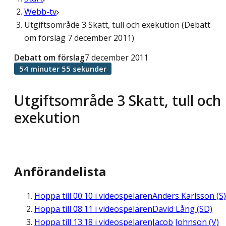
Webb-tv
Utgiftsområde 3 Skatt, tull och exekution (Debatt
om förslag 7 december 2011)
Debatt om förslag
7 december 2011
54 minuter 55 sekunder
Utgiftsområde 3 Skatt, tull och
exekution
Anförandelista
Hoppa till
00:10
i videospelaren
Anders Karlsson (S)
Hoppa till
08:11
i videospelaren
David Lång (SD)
Hoppa till
13:18
i videospelaren
Jacob Johnson (V)