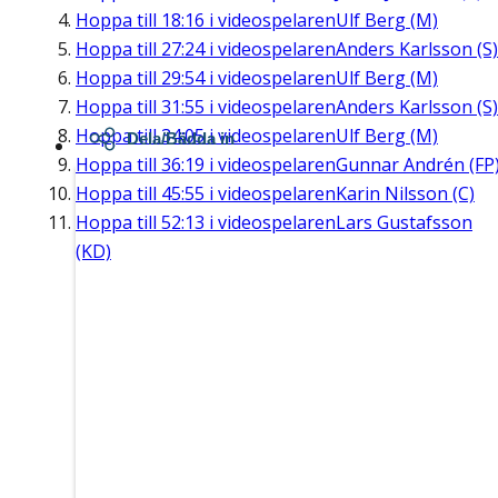
Hoppa till
18:16
i videospelaren
Ulf Berg (M)
Hoppa till
27:24
i videospelaren
Anders Karlsson (S)
Hoppa till
29:54
i videospelaren
Ulf Berg (M)
Hoppa till
31:55
i videospelaren
Anders Karlsson (S)
Hoppa till
34:05
i videospelaren
Ulf Berg (M)
Dela/Bädda in
Hoppa till
36:19
i videospelaren
Gunnar Andrén (FP
Hoppa till
45:55
i videospelaren
Karin Nilsson (C)
Hoppa till
52:13
i videospelaren
Lars Gustafsson
(KD)