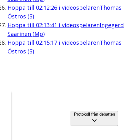
Hoppa till
02:12:26
i videospelaren
Thomas
Östros (S)
Hoppa till
02:13:41
i videospelaren
Ingegerd
Saarinen (Mp)
Hoppa till
02:15:17
i videospelaren
Thomas
Östros (S)
Protokoll från debatten