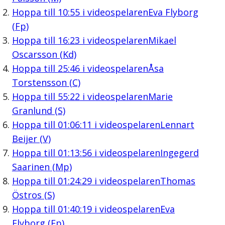
Hoppa till
10:55
i videospelaren
Eva Flyborg
(Fp)
Hoppa till
16:23
i videospelaren
Mikael
Oscarsson (Kd)
Hoppa till
25:46
i videospelaren
Åsa
Torstensson (C)
Hoppa till
55:22
i videospelaren
Marie
Granlund (S)
Hoppa till
01:06:11
i videospelaren
Lennart
Beijer (V)
Hoppa till
01:13:56
i videospelaren
Ingegerd
Saarinen (Mp)
Hoppa till
01:24:29
i videospelaren
Thomas
Östros (S)
Hoppa till
01:40:19
i videospelaren
Eva
Flyborg (Fp)