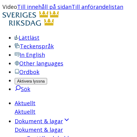
Video
Till innehåll på sidan
Till anförandelistan
Lättläst
Teckenspråk
In English
Other languages
Ordbok
Aktivera lyssna
Sök
Aktuellt
Aktuellt
Dokument & lagar
Dokument & lagar