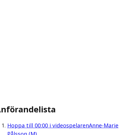
nförandelista
Hoppa till
00:00
i videospelaren
Anne-Marie
Pålsson (M)