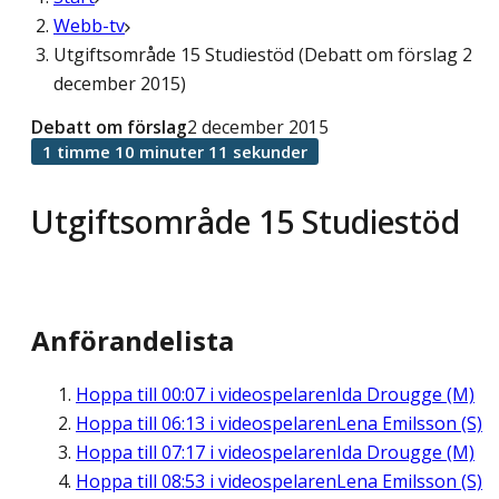
Webb-tv
Utgiftsområde 15 Studiestöd (Debatt om förslag 2
december 2015)
Debatt om förslag
2 december 2015
1 timme 10 minuter 11 sekunder
Utgiftsområde 15 Studiestöd
Anförandelista
Hoppa till
00:07
i videospelaren
Ida Drougge (M)
Hoppa till
06:13
i videospelaren
Lena Emilsson (S)
Hoppa till
07:17
i videospelaren
Ida Drougge (M)
Hoppa till
08:53
i videospelaren
Lena Emilsson (S)