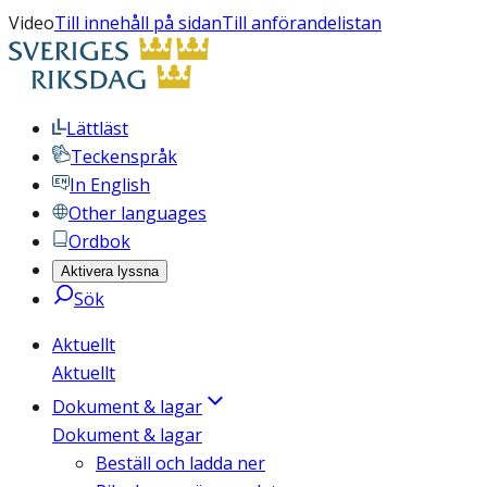
Video
Till innehåll på sidan
Till anförandelistan
Lättläst
Teckenspråk
In English
Other languages
Ordbok
Aktivera lyssna
Sök
Aktuellt
Aktuellt
Dokument & lagar
Dokument & lagar
Beställ och ladda ner