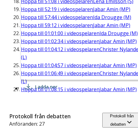
Hoppa till
51:08
i videospelaren
Lena Emilsson (S)
Hoppa till
52:19
i videospelaren
Jabar Amin (MP)
Hoppa till
57:44
i videospelaren
Ida Drougge (M)
Hoppa till
59:12
i videospelaren
Jabar Amin (MP)
Hoppa till
01:01:00
i videospelaren
Ida Drougge (M)
Hoppa till
01:02:34
i videospelaren
Jabar Amin (MP)
Hoppa till
01:04:12
i videospelaren
Christer Nyland
(L)
Hoppa till
01:04:57
i videospelaren
Jabar Amin (MP)
Hoppa till
01:06:49
i videospelaren
Christer Nyland
(L)
Ladda ner
Hoppa till
01:08:15
i videospelaren
Jabar Amin (MP)
Protokoll från debatten
Protokoll från
Anföranden: 27
debatten