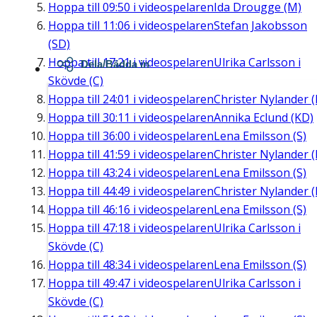
Hoppa till
09:50
i videospelaren
Ida Drougge (M)
Hoppa till
11:06
i videospelaren
Stefan Jakobsson
(SD)
Hoppa till
17:21
i videospelaren
Ulrika Carlsson i
Dela/Bädda in
Skövde (C)
Hoppa till
24:01
i videospelaren
Christer Nylander (
Hoppa till
30:11
i videospelaren
Annika Eclund (KD)
Hoppa till
36:00
i videospelaren
Lena Emilsson (S)
Hoppa till
41:59
i videospelaren
Christer Nylander (
Hoppa till
43:24
i videospelaren
Lena Emilsson (S)
Hoppa till
44:49
i videospelaren
Christer Nylander (
Hoppa till
46:16
i videospelaren
Lena Emilsson (S)
Hoppa till
47:18
i videospelaren
Ulrika Carlsson i
Skövde (C)
Hoppa till
48:34
i videospelaren
Lena Emilsson (S)
Hoppa till
49:47
i videospelaren
Ulrika Carlsson i
Skövde (C)