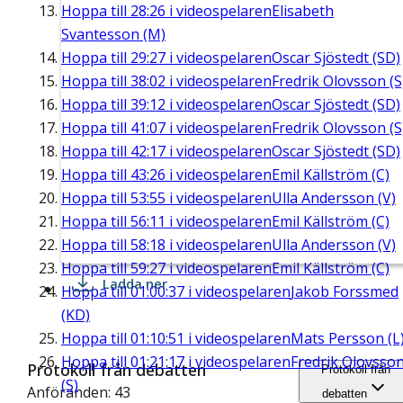
Hoppa till
28:26
i videospelaren
Elisabeth
Svantesson (M)
Hoppa till
29:27
i videospelaren
Oscar Sjöstedt (SD)
Hoppa till
38:02
i videospelaren
Fredrik Olovsson (S
Hoppa till
39:12
i videospelaren
Oscar Sjöstedt (SD)
Hoppa till
41:07
i videospelaren
Fredrik Olovsson (S
Hoppa till
42:17
i videospelaren
Oscar Sjöstedt (SD)
Hoppa till
43:26
i videospelaren
Emil Källström (C)
Hoppa till
53:55
i videospelaren
Ulla Andersson (V)
Hoppa till
56:11
i videospelaren
Emil Källström (C)
Hoppa till
58:18
i videospelaren
Ulla Andersson (V)
Hoppa till
59:27
i videospelaren
Emil Källström (C)
Ladda ner
Hoppa till
01:00:37
i videospelaren
Jakob Forssmed
(KD)
Hoppa till
01:10:51
i videospelaren
Mats Persson (L
Hoppa till
01:21:17
i videospelaren
Fredrik Olovsso
Protokoll från debatten
Protokoll från
(S)
Anföranden: 43
debatten