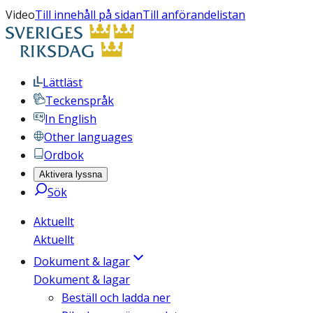
Video
Till innehåll på sidan
Till anförandelistan
Lättläst
Teckenspråk
In English
Other languages
Ordbok
Aktivera lyssna
Sök
Aktuellt
Aktuellt
Dokument & lagar
Dokument & lagar
Beställ och ladda ner