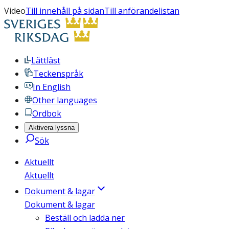
Video
Till innehåll på sidan
Till anförandelistan
Lättläst
Teckenspråk
In English
Other languages
Ordbok
Aktivera lyssna
Sök
Aktuellt
Aktuellt
Dokument & lagar
Dokument & lagar
Beställ och ladda ner