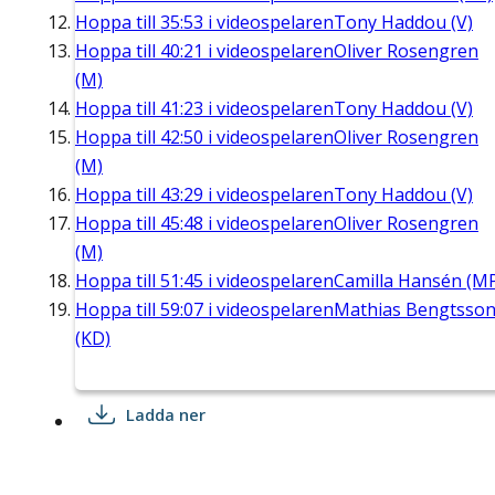
Hoppa till
35:53
i videospelaren
Tony Haddou (V)
Hoppa till
40:21
i videospelaren
Oliver Rosengren
(M)
Hoppa till
41:23
i videospelaren
Tony Haddou (V)
Hoppa till
42:50
i videospelaren
Oliver Rosengren
(M)
Hoppa till
43:29
i videospelaren
Tony Haddou (V)
Hoppa till
45:48
i videospelaren
Oliver Rosengren
(M)
Hoppa till
51:45
i videospelaren
Camilla Hansén (M
Hoppa till
59:07
i videospelaren
Mathias Bengtsso
(KD)
Ladda ner