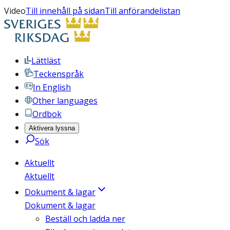
Video
Till innehåll på sidan
Till anförandelistan
Lättläst
Teckenspråk
In English
Other languages
Ordbok
Aktivera lyssna
Sök
Aktuellt
Aktuellt
Dokument & lagar
Dokument & lagar
Beställ och ladda ner