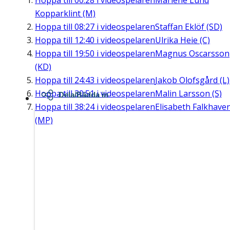
Hoppa till
00:28
i videospelaren
Marléne Lund
Kopparklint (M)
Hoppa till
08:27
i videospelaren
Staffan Eklöf (SD)
Hoppa till
12:40
i videospelaren
Ulrika Heie (C)
Hoppa till
19:50
i videospelaren
Magnus Oscarsson
(KD)
Hoppa till
24:43
i videospelaren
Jakob Olofsgård (L)
Hoppa till
30:51
i videospelaren
Malin Larsson (S)
Dela/Bädda in
Hoppa till
38:24
i videospelaren
Elisabeth Falkhave
(MP)