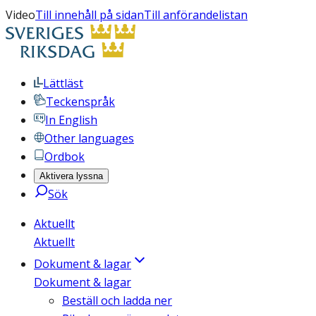
Video
Till innehåll på sidan
Till anförandelistan
Lättläst
Teckenspråk
In English
Other languages
Ordbok
Aktivera lyssna
Sök
Aktuellt
Aktuellt
Dokument & lagar
Dokument & lagar
Beställ och ladda ner