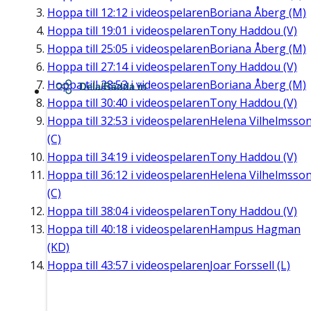
Hoppa till
12:12
i videospelaren
Boriana Åberg (M)
Hoppa till
19:01
i videospelaren
Tony Haddou (V)
Hoppa till
25:05
i videospelaren
Boriana Åberg (M)
Hoppa till
27:14
i videospelaren
Tony Haddou (V)
Hoppa till
28:53
i videospelaren
Boriana Åberg (M)
Dela/Bädda in
Hoppa till
30:40
i videospelaren
Tony Haddou (V)
Hoppa till
32:53
i videospelaren
Helena Vilhelmsso
(C)
Hoppa till
34:19
i videospelaren
Tony Haddou (V)
Hoppa till
36:12
i videospelaren
Helena Vilhelmsso
(C)
Hoppa till
38:04
i videospelaren
Tony Haddou (V)
Hoppa till
40:18
i videospelaren
Hampus Hagman
(KD)
Hoppa till
43:57
i videospelaren
Joar Forssell (L)