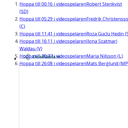
Hoppa till
00:16
i videospelaren
Robert Stenkvist
(SD)
Hoppa till
05:29
i videospelaren
Fredrik Christenss
(C)
Hoppa till
11:41
i videospelaren
Roza Güclü Hedin (
Hoppa till
16:11
i videospelaren
Ilona Szatmari
Waldau (V)
Hoppa till
20:37
i videospelaren
Maria Nilsson (L)
Dela/Bädda in
Hoppa till
26:08
i videospelaren
Mats Berglund (MP