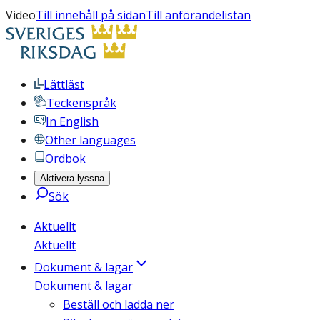
Video
Till innehåll på sidan
Till anförandelistan
Lättläst
Teckenspråk
In English
Other languages
Ordbok
Aktivera lyssna
Sök
Aktuellt
Aktuellt
Dokument & lagar
Dokument & lagar
Beställ och ladda ner