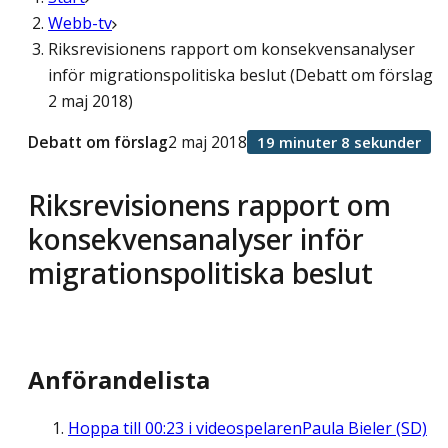
Webb-tv
Riksrevisionens rapport om konsekvensanalyser
inför migrationspolitiska beslut (Debatt om förslag
2 maj 2018)
Debatt om förslag
2 maj 2018
19 minuter 8 sekunder
Riksrevisionens rapport om
konsekvensanalyser inför
migrationspolitiska beslut
Anförandelista
Hoppa till
00:23
i videospelaren
Paula Bieler (SD)