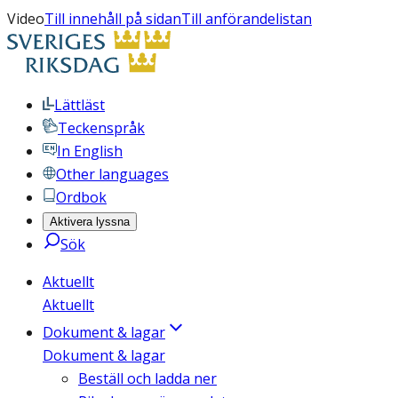
Video
Till innehåll på sidan
Till anförandelistan
Lättläst
Teckenspråk
In English
Other languages
Ordbok
Aktivera lyssna
Sök
Aktuellt
Aktuellt
Dokument & lagar
Dokument & lagar
Beställ och ladda ner