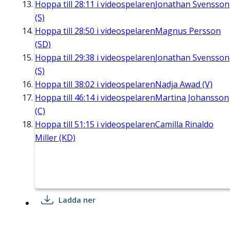
Hoppa till
28:11
i videospelaren
Jonathan Svensson
(S)
Hoppa till
28:50
i videospelaren
Magnus Persson
(SD)
Hoppa till
29:38
i videospelaren
Jonathan Svensson
(S)
Hoppa till
38:02
i videospelaren
Nadja Awad (V)
Hoppa till
46:14
i videospelaren
Martina Johansson
(C)
Hoppa till
51:15
i videospelaren
Camilla Rinaldo
Miller (KD)
Ladda ner