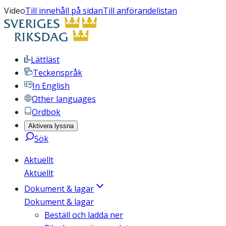
Video
Till innehåll på sidan
Till anförandelistan
Lättläst
Teckenspråk
In English
Other languages
Ordbok
Aktivera lyssna
Sök
Aktuellt
Aktuellt
Dokument & lagar
Dokument & lagar
Beställ och ladda ner