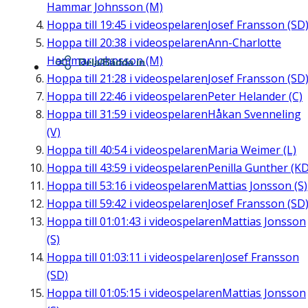
Hammar Johnsson (M)
Hoppa till
19:45
i videospelaren
Josef Fransson (SD
Hoppa till
20:38
i videospelaren
Ann-Charlotte
Hammar Johnsson (M)
Dela/Bädda in
Hoppa till
21:28
i videospelaren
Josef Fransson (SD
Hoppa till
22:46
i videospelaren
Peter Helander (C)
Hoppa till
31:59
i videospelaren
Håkan Svenneling
(V)
Hoppa till
40:54
i videospelaren
Maria Weimer (L)
Hoppa till
43:59
i videospelaren
Penilla Gunther (KD
Hoppa till
53:16
i videospelaren
Mattias Jonsson (S)
Hoppa till
59:42
i videospelaren
Josef Fransson (SD
Hoppa till
01:01:43
i videospelaren
Mattias Jonsson
(S)
Hoppa till
01:03:11
i videospelaren
Josef Fransson
(SD)
Hoppa till
01:05:15
i videospelaren
Mattias Jonsson