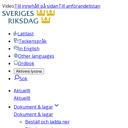
Video
Till innehåll på sidan
Till anförandelistan
Lättläst
Teckenspråk
In English
Other languages
Ordbok
Aktivera lyssna
Sök
Aktuellt
Aktuellt
Dokument & lagar
Dokument & lagar
Beställ och ladda ner