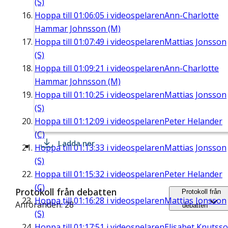
(S)
Hoppa till
01:06:05
i videospelaren
Ann-Charlotte
Hammar Johnsson (M)
Hoppa till
01:07:49
i videospelaren
Mattias Jonsson
(S)
Hoppa till
01:09:21
i videospelaren
Ann-Charlotte
Hammar Johnsson (M)
Hoppa till
01:10:25
i videospelaren
Mattias Jonsson
(S)
Hoppa till
01:12:09
i videospelaren
Peter Helander
(C)
Ladda ner
Hoppa till
01:13:33
i videospelaren
Mattias Jonsson
(S)
Hoppa till
01:15:32
i videospelaren
Peter Helander
(C)
Protokoll från debatten
Protokoll från
Hoppa till
01:16:28
i videospelaren
Mattias Jonsson
Anföranden: 28
debatten
(S)
Hoppa till
01:17:51
i videospelaren
Elisabet Knutss