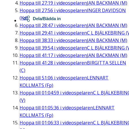
Hoppa till
27:19
i videospelaren
JAN BACKMAN (M)
Hoppa till
27:56
i videospelaren
INGER DAVIDSON
(Kd)
Dela/Bädda in
Hoppa till
28:47
i videospelaren
JAN BACKMAN (M)
Hoppa till
29:41
i videospelaren
C L BJÄLKEBRING (
Hoppa till
38:33
i videospelaren
JAN BACKMAN (M)
Hoppa till
39:54
i videospelaren
C L BJÄLKEBRING (
Hoppa till
41:17
i videospelaren
JAN BACKMAN (M)
Hoppa till
41:28
i videospelaren
BIRGITTA SELLEN
(C)
Hoppa till
51:06
i videospelaren
LENNART
KOLLMATS (Fp)
Hoppa till
01:04:59
i videospelaren
C L BJÄLKEBRIN
(V)
Hoppa till
01:05:36
i videospelaren
LENNART
KOLLMATS (Fp)
Hoppa till
01:06:33
i videospelaren
C L BJÄLKEBRIN