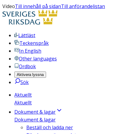
Video
Till innehåll på sidan
Till anförandelistan
Lättläst
Teckenspråk
In English
Other languages
Ordbok
Aktivera lyssna
Sök
Aktuellt
Aktuellt
Dokument & lagar
Dokument & lagar
Beställ och ladda ner