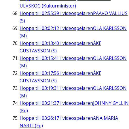
ULVSKOG (Kulturminister)
Hoppa till
02:55:39
i videospelaren
PAAVO VALLIUS
(S)
Hoppa till
03:02:12
i videospelaren
OLA KARLSSON
(M)
Hoppa till
03:13:40
i videospelaren
ÅKE
GUSTAVSSON (S)
Hoppa till
03:15:41
i videospelaren
OLA KARLSSON
(M)
Hoppa till
03:17:56
i videospelaren
ÅKE
GUSTAVSSON (S)
Hoppa till
03:19:31
i videospelaren
OLA KARLSSON
(M)
Hoppa till
03:21:37
i videospelaren
JOHNNY GYLLI
(Kd)
Hoppa till
03:26:17
i videospelaren
ANA MARIA
NARTI (Fp)