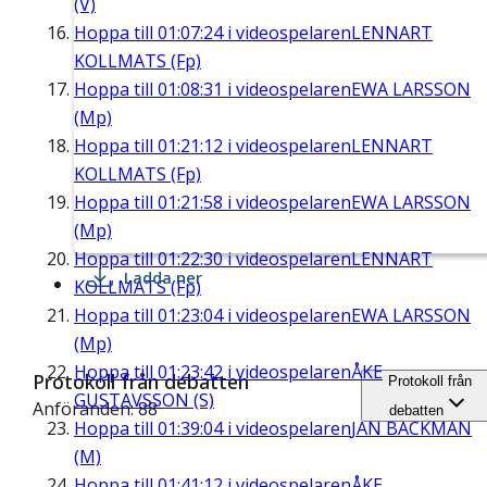
(V)
Hoppa till
01:07:24
i videospelaren
LENNART
KOLLMATS (Fp)
Hoppa till
01:08:31
i videospelaren
EWA LARSSON
(Mp)
Hoppa till
01:21:12
i videospelaren
LENNART
KOLLMATS (Fp)
Hoppa till
01:21:58
i videospelaren
EWA LARSSON
(Mp)
Hoppa till
01:22:30
i videospelaren
LENNART
Ladda ner
KOLLMATS (Fp)
Hoppa till
01:23:04
i videospelaren
EWA LARSSON
(Mp)
Hoppa till
01:23:42
i videospelaren
ÅKE
Protokoll från debatten
Protokoll från
GUSTAVSSON (S)
Anföranden: 88
debatten
Hoppa till
01:39:04
i videospelaren
JAN BACKMAN
(M)
Hoppa till
01:41:12
i videospelaren
ÅKE