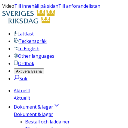
Video
Till innehåll på sidan
Till anförandelistan
Lättläst
Teckenspråk
In English
Other languages
Ordbok
Aktivera lyssna
Sök
Aktuellt
Aktuellt
Dokument & lagar
Dokument & lagar
Beställ och ladda ner