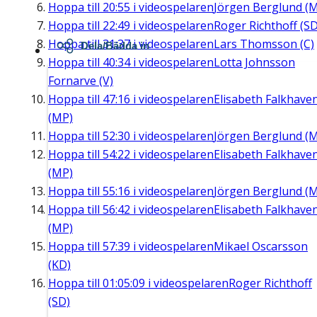
Hoppa till
20:55
i videospelaren
Jörgen Berglund (M
Hoppa till
22:49
i videospelaren
Roger Richthoff (SD
Hoppa till
31:37
i videospelaren
Lars Thomsson (C)
Dela/Bädda in
Hoppa till
40:34
i videospelaren
Lotta Johnsson
Fornarve (V)
Hoppa till
47:16
i videospelaren
Elisabeth Falkhave
(MP)
Hoppa till
52:30
i videospelaren
Jörgen Berglund (M
Hoppa till
54:22
i videospelaren
Elisabeth Falkhave
(MP)
Hoppa till
55:16
i videospelaren
Jörgen Berglund (M
Hoppa till
56:42
i videospelaren
Elisabeth Falkhave
(MP)
Hoppa till
57:39
i videospelaren
Mikael Oscarsson
(KD)
Hoppa till
01:05:09
i videospelaren
Roger Richthoff
(SD)