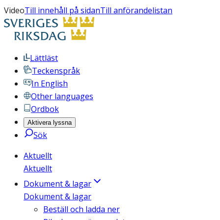
Video
Till innehåll på sidan
Till anförandelistan
Lättläst
Teckenspråk
In English
Other languages
Ordbok
Aktivera lyssna
Sök
Aktuellt
Aktuellt
Dokument & lagar
Dokument & lagar
Beställ och ladda ner