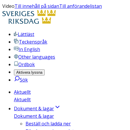
Video
Till innehåll på sidan
Till anförandelistan
Lättläst
Teckenspråk
In English
Other languages
Ordbok
Aktivera lyssna
Sök
Aktuellt
Aktuellt
Dokument & lagar
Dokument & lagar
Beställ och ladda ner