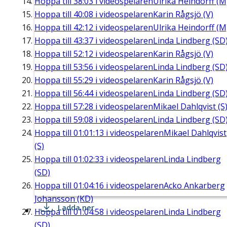
Hoppa till
38:03
i videospelaren
Ulrika Heindorff (M
Hoppa till
40:08
i videospelaren
Karin Rågsjö (V)
Hoppa till
42:12
i videospelaren
Ulrika Heindorff (M
Hoppa till
43:37
i videospelaren
Linda Lindberg (SD
Hoppa till
52:12
i videospelaren
Karin Rågsjö (V)
Hoppa till
53:56
i videospelaren
Linda Lindberg (SD
Hoppa till
55:29
i videospelaren
Karin Rågsjö (V)
Hoppa till
56:44
i videospelaren
Linda Lindberg (SD
Hoppa till
57:28
i videospelaren
Mikael Dahlqvist (S
Hoppa till
59:08
i videospelaren
Linda Lindberg (SD
Hoppa till
01:01:13
i videospelaren
Mikael Dahlqvist
(S)
Hoppa till
01:02:33
i videospelaren
Linda Lindberg
(SD)
Hoppa till
01:04:16
i videospelaren
Acko Ankarberg
Johansson (KD)
Ladda ner
Hoppa till
01:04:58
i videospelaren
Linda Lindberg
(SD)