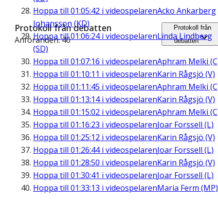
Hoppa till
01:05:42
i videospelaren
Acko Ankarberg
Johansson (KD)
Protokoll från debatten
Protokoll från
Hoppa till
01:06:24
i videospelaren
Linda Lindberg
Anföranden: 40
debatten
(SD)
Hoppa till
01:07:16
i videospelaren
Aphram Melki (C
Hoppa till
01:10:11
i videospelaren
Karin Rågsjö (V)
Hoppa till
01:11:45
i videospelaren
Aphram Melki (C
Hoppa till
01:13:14
i videospelaren
Karin Rågsjö (V)
Hoppa till
01:15:02
i videospelaren
Aphram Melki (C
Hoppa till
01:16:23
i videospelaren
Joar Forssell (L)
Hoppa till
01:25:12
i videospelaren
Karin Rågsjö (V)
Hoppa till
01:26:44
i videospelaren
Joar Forssell (L)
Hoppa till
01:28:50
i videospelaren
Karin Rågsjö (V)
Hoppa till
01:30:41
i videospelaren
Joar Forssell (L)
Hoppa till
01:33:13
i videospelaren
Maria Ferm (MP)