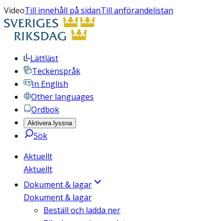
Video
Till innehåll på sidan
Till anförandelistan
Lättläst
Teckenspråk
In English
Other languages
Ordbok
Aktivera lyssna
Sök
Aktuellt
Aktuellt
Dokument & lagar
Dokument & lagar
Beställ och ladda ner