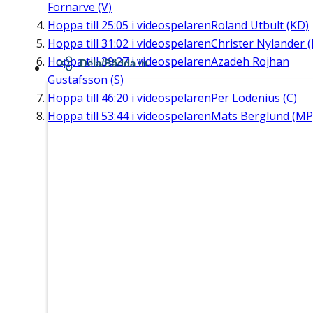
Fornarve (V)
Hoppa till
25:05
i videospelaren
Roland Utbult (KD)
Hoppa till
31:02
i videospelaren
Christer Nylander (
Hoppa till
39:27
i videospelaren
Azadeh Rojhan
Dela/Bädda in
Gustafsson (S)
Hoppa till
46:20
i videospelaren
Per Lodenius (C)
Hoppa till
53:44
i videospelaren
Mats Berglund (MP