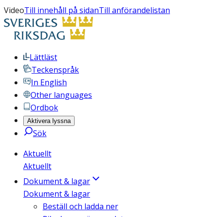
Video
Till innehåll på sidan
Till anförandelistan
Lättläst
Teckenspråk
In English
Other languages
Ordbok
Aktivera lyssna
Sök
Aktuellt
Aktuellt
Dokument & lagar
Dokument & lagar
Beställ och ladda ner