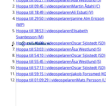
Hoppa till
00:21
i videospelaren
Åsa Westlund (S)
Hoppa till
09:45
i videospelaren
Martin Ådahl (C)
Hoppa till
18:49
i videospelaren
Ali Esbati (V)
Hoppa till
29:50
i videospelaren
Janine Alm Ericson
(MP)
Hoppa till
38:53
i videospelaren
Elisabeth
Svantesson (M)
Hoppa till
46:08
i videospelaren
Oscar Sjöstedt (SD)
Dela/Bädda in
Hoppa till
53:03
i videospelaren
Åsa Westlund (S)
Hoppa till
54:10
i videospelaren
Oscar Sjöstedt (SD)
Hoppa till
55:45
i videospelaren
Åsa Westlund (S)
Hoppa till
57:13
i videospelaren
Oscar Sjöstedt (SD)
Hoppa till
59:15
i videospelaren
Jakob Forssmed (K
Hoppa till
01:09:29
i videospelaren
Mats Persson (L