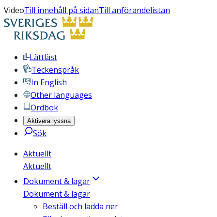
Video
Till innehåll på sidan
Till anförandelistan
Lättläst
Teckenspråk
In English
Other languages
Ordbok
Aktivera lyssna
Sök
Aktuellt
Aktuellt
Dokument & lagar
Dokument & lagar
Beställ och ladda ner