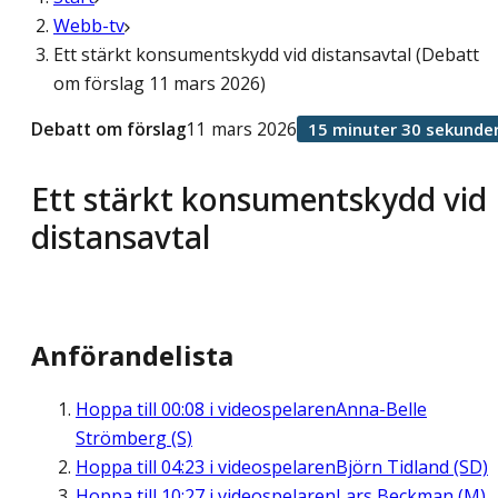
Webb-tv
Ett stärkt konsumentskydd vid distansavtal (Debatt
om förslag 11 mars 2026)
Debatt om förslag
11 mars 2026
15 minuter 30 sekunde
Ett stärkt konsumentskydd vid
distansavtal
Anförandelista
Hoppa till
00:08
i videospelaren
Anna-Belle
Strömberg (S)
Hoppa till
04:23
i videospelaren
Björn Tidland (SD)
Hoppa till
10:27
i videospelaren
Lars Beckman (M)