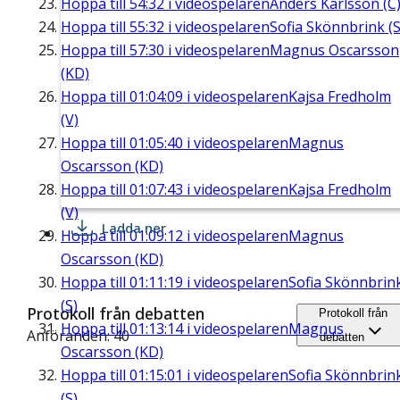
Hoppa till
54:32
i videospelaren
Anders Karlsson (C
Hoppa till
55:32
i videospelaren
Sofia Skönnbrink (S
Hoppa till
57:30
i videospelaren
Magnus Oscarsson
(KD)
Hoppa till
01:04:09
i videospelaren
Kajsa Fredholm
(V)
Hoppa till
01:05:40
i videospelaren
Magnus
Oscarsson (KD)
Hoppa till
01:07:43
i videospelaren
Kajsa Fredholm
(V)
Ladda ner
Hoppa till
01:09:12
i videospelaren
Magnus
Oscarsson (KD)
Hoppa till
01:11:19
i videospelaren
Sofia Skönnbrin
(S)
Protokoll från debatten
Protokoll från
Hoppa till
01:13:14
i videospelaren
Magnus
Anföranden: 40
debatten
Oscarsson (KD)
Hoppa till
01:15:01
i videospelaren
Sofia Skönnbrin
(S)