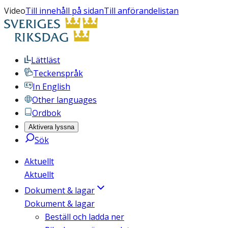
Video
Till innehåll på sidan
Till anförandelistan
Lättläst
Teckenspråk
In English
Other languages
Ordbok
Aktivera lyssna
Sök
Aktuellt
Aktuellt
Dokument & lagar
Dokument & lagar
Beställ och ladda ner